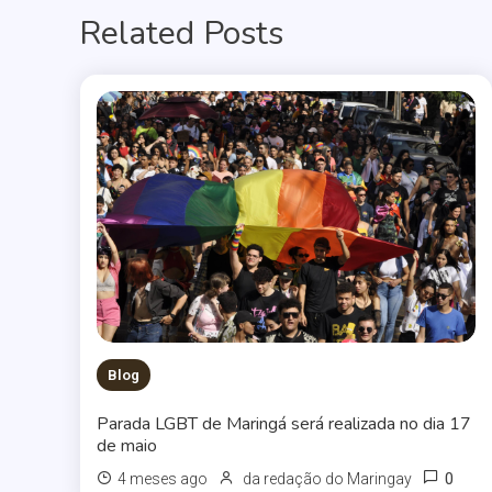
Related Posts
Post
Blog
Parada LGBT de Maringá será realizada no dia 17
de maio
0
4 meses ago
da redação do Maringay