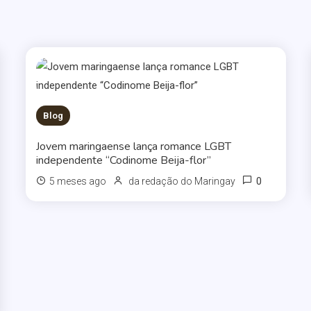
Blog
Jovem maringaense lança romance LGBT
independente “Codinome Beija-flor”
0
5 meses ago
da redação do Maringay