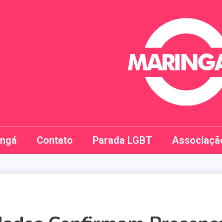
Maringay
ingá
Contato
Parada LGBT
Associaçã