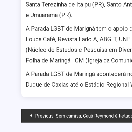
Santa Terezinha de Itaipu (PR), Santo An
e Umuarama (PR).
A Parada LGBT de Marigná tem o apoio do
Louca Café, Revista Lado A, ABGLT, UNE
(Núcleo de Estudos e Pesquisa em Diver
Folha de Maringá, ICM (Igreja da Comuni
A Parada LGBT de Maringá acontecerá no 
Duque de Caxias até o Estádio Regional W
Navegação
Previous:
Sem camisa, Cauã Reymond é tietado 
de