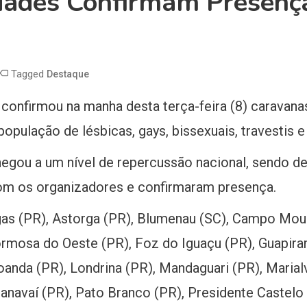
dades Confirmam Presenç
Tagged
Destaque
confirmou na manha desta terça-feira (8) caravana
 população de lésbicas, gays, bissexuais, travestis 
gou a um nível de repercussão nacional, sendo de
com os organizadores e confirmaram presença.
as (PR), Astorga (PR), Blumenau (SC), Campo Mourã
ormosa do Oeste (PR), Foz do Iguaçu (PR), Guapira
oanda (PR), Londrina (PR), Mandaguari (PR), Marialv
anavaí (PR), Pato Branco (PR), Presidente Castelo