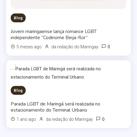
Blog
Jovem maringaense lança romance LGBT
independente “Codinome Beija-flor”
0
5 meses ago
da redação do Maringay
Blog
Parada LGBT de Maringá será realizada no
estacionamento do Terminal Urbano
0
1 ano ago
da redação do Maringay