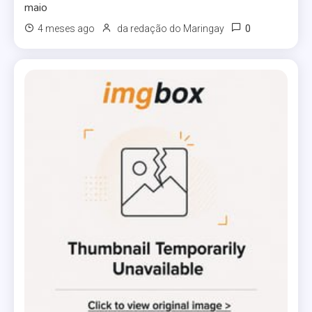
maio
0
4 meses ago
da redação do Maringay