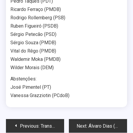
Pedro Taques (PDT)
Ricardo Ferraço (PMDB)
Rodrigo Rollemberg (PSB)
Ruben Figueiró (PSDB)
Sérgio Petecão (PSD)
Sérgio Souza (PMDB)
Vital do Rêgo (PMDB)
Waldemir Moka (PMDB)
Wilder Morais (DEM)
Abstenções:
José Pimentel (PT)
Vanessa Grazziotin (PCdoB)
Navegação
Previous:
Transexual ganha na Justiça direito de usar banheiro das mulheres
Next:
Álvaro Dias (PSDB) também votou contra rojeto que criminalizava homofobia