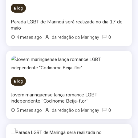
Blog
Parada LGBT de Maringá será realizada no dia 17 de
maio
0
4 meses ago
da redação do Maringay
Blog
Jovem maringaense lança romance LGBT
independente “Codinome Beija-flor”
0
5 meses ago
da redação do Maringay