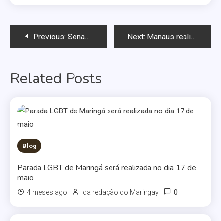
Navegação
Previous:
Senadores querem banir casamento gay do exército dos EUA
Next:
Manaus realiza Parada Gay no próximo domingo
de
Related Posts
Post
Blog
Parada LGBT de Maringá será realizada no dia 17 de
maio
0
4 meses ago
da redação do Maringay