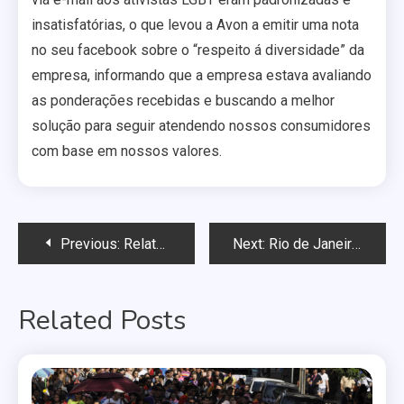
insatisfatórias, o que levou a Avon a emitir uma nota
no seu facebook sobre o “respeito á diversidade” da
empresa, informando que a empresa estava avaliando
as ponderações recebidas e buscando a melhor
solução para seguir atendendo nossos consumidores
com base em nossos valores.
Navegação
Previous:
Relatório britânico sobre educação sugere combate à linguagem anti-gay nas escolas
Next:
Rio de Janeiro recebe bate papo entre deputados e LGBT
de
Related Posts
Post