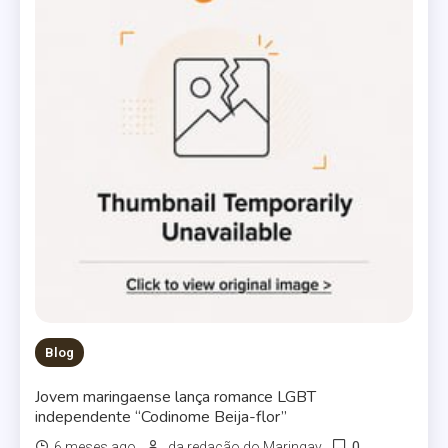
Blog
Jovem maringaense lança romance LGBT
independente “Codinome Beija-flor”
0
6 meses ago
da redação do Maringay