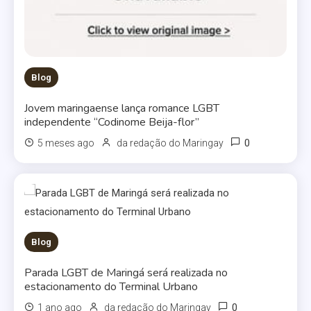
Blog
Jovem maringaense lança romance LGBT
independente “Codinome Beija-flor”
0
5 meses ago
da redação do Maringay
Blog
Parada LGBT de Maringá será realizada no
estacionamento do Terminal Urbano
0
1 ano ago
da redação do Maringay