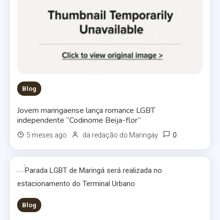
Blog
Jovem maringaense lança romance LGBT
independente “Codinome Beija-flor”
0
5 meses ago
da redação do Maringay
Blog