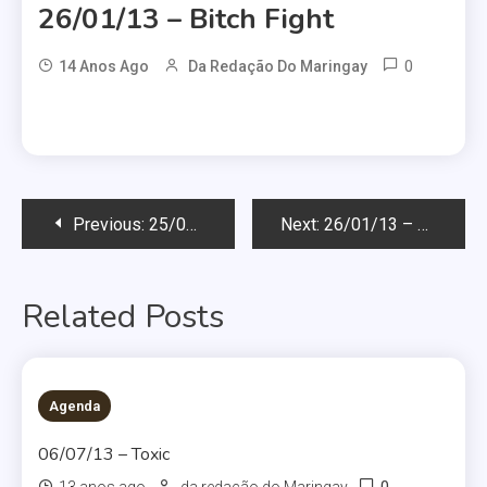
26/01/13 – Bitch Fight
0
14 Anos Ago
Da Redação Do Maringay
Navegação
Previous:
25/01/13 – Wonder Candy
Next:
26/01/13 – Saturday
de
Related Posts
Post
Agenda
06/07/13 – Toxic