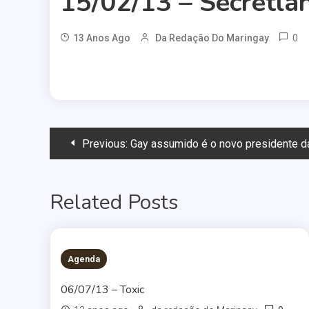
15/02/13 – Secretla
0
13 Anos Ago
Da Redação Do Maringay
Navegação
Previous:
Gay assumido é o novo presidente d
de
Related Posts
Post
Agenda
06/07/13 – Toxic