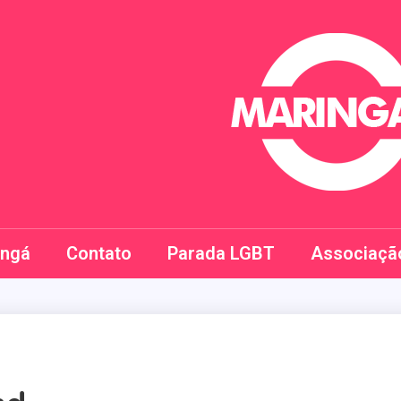
Maringay
ingá
Contato
Parada LGBT
Associaçã