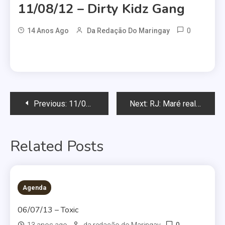
11/08/12 – Dirty Kidz Gang
0
14 Anos Ago
Da Redação Do Maringay
Navegação
Previous:
11/08/12 – Saturday
Next:
RJ: Maré realiza sua Parada do Orgulho LGBT
de
Related Posts
Post
Agenda
06/07/13 – Toxic