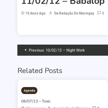
11/02/12 – Babalop
0
15 Anos Ago
Da Redação Do Maringay
Navegação
Previous:
10/02/12 – Night Work
de
Related Posts
Post
Agenda
06/07/13 – Toxic