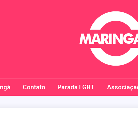
Maringay
ingá
Contato
Parada LGBT
Associaçã