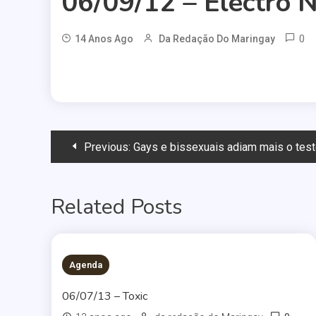
06/09/12 – Electro N
0
14 Anos Ago
Da Redação Do Maringay
Navegação
Previous:
Gays e bissexuais adiam mais o test
de
Related Posts
Post
Agenda
06/07/13 – Toxic