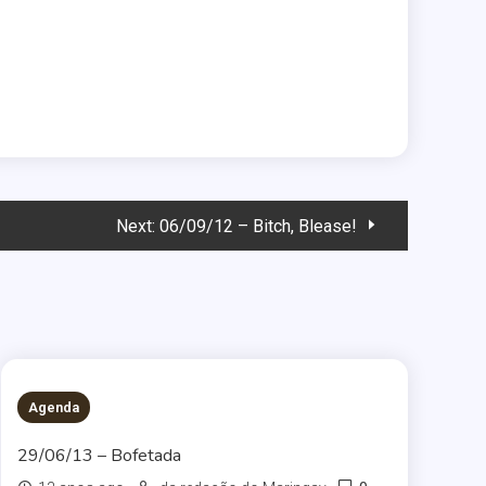
Next:
06/09/12 – Bitch, Blease!
Agenda
29/06/13 – Bofetada